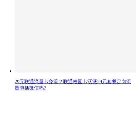
29元联通流量卡免流？联通校园卡沃派29元套餐定向流
量包括微信吗?