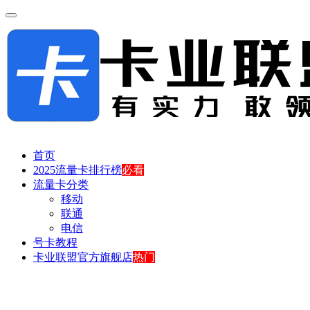
首页
2025流量卡排行榜
必看
流量卡分类
移动
联通
电信
号卡教程
卡业联盟官方旗舰店
热门