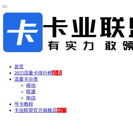
首页
2025流量卡排行榜
必看
流量卡分类
移动
联通
电信
号卡教程
卡业联盟官方旗舰店
热门