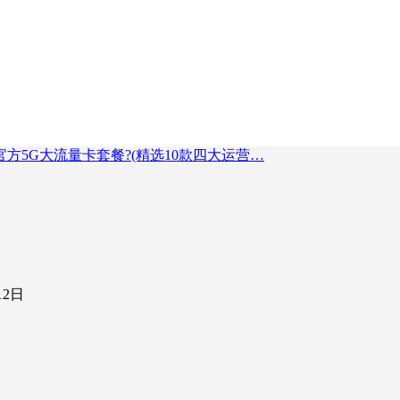
方5G大流量卡套餐?(精选10款四大运营…
12日