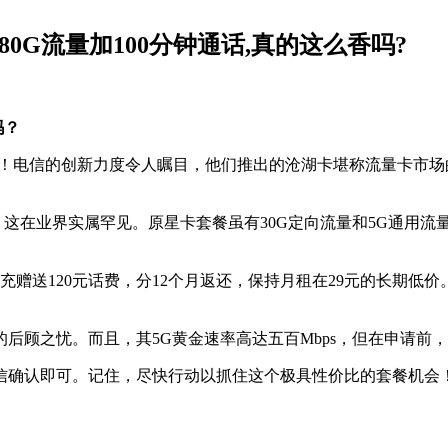
80G流量加100分钟通话,真的这么香吗?
吗？
撼登场！电信的创新力度令人瞩目，他们推出的沧湖卡堪称流量卡
话，这在业界实属罕见。原星卡套餐虽有30G定向流量和5G通用流
充赠送120元话费，分12个月返还，保持月租在29元的长期低
后顾之忧。而且，其5G黄金速率高达五百Mbps，但在申请前
信确认即可。记住，尽快行动以抓住这个极具性价比的套餐机会