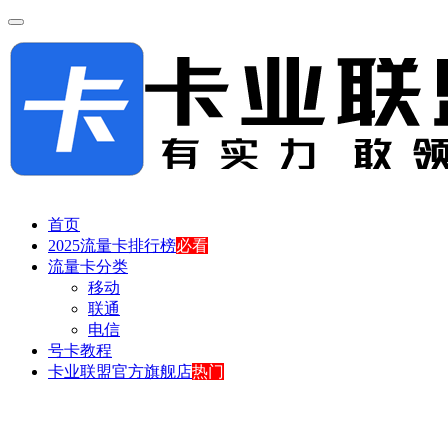
首页
2025流量卡排行榜
必看
流量卡分类
移动
联通
电信
号卡教程
卡业联盟官方旗舰店
热门