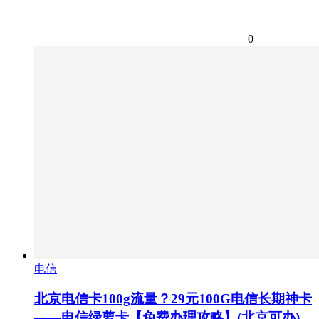
0
电信
北京电信卡100g流量？29元100G电信长期神卡
——电信绿萝卡【免费办理攻略】(北京可办)