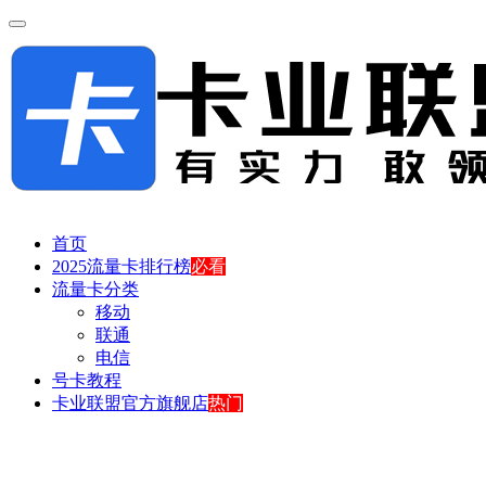
首页
2025流量卡排行榜
必看
流量卡分类
移动
联通
电信
号卡教程
卡业联盟官方旗舰店
热门