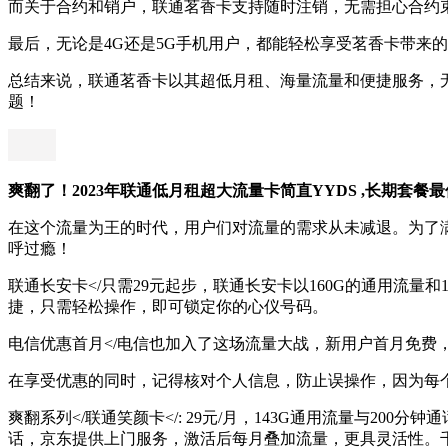
而关于合约和销户，联通茗香卡支持随时注销，无需担心合约
最后，无论是4G还是5G手机用户，都能轻松享受茗香卡带来的
总结来说，联通茗香卡以其超低月租、海量流量和便捷服务，
题！
爽翻了！2023年联通低月租超大流量卡简直YYDS ,长期套餐
在这个流量为王的时代，用户们对流量的需求从未减退。为了满
呼过瘾！
联通长安卡</只需29元起步，联通长安卡以160G的通用流
捷，只需轻松操作，即可锁定你的心仪号码。
电信优惠首月</电信也加入了这场流量大战，新用户首月免费
在享受优惠的同时，记得核对个人信息，防止误操作，因为每
爽翻系列</联通笑颜卡</: 29元/月，143G通用流量与200
话，京东提供上门服务，激活后每月叠加流量，更具灵活性。千纹