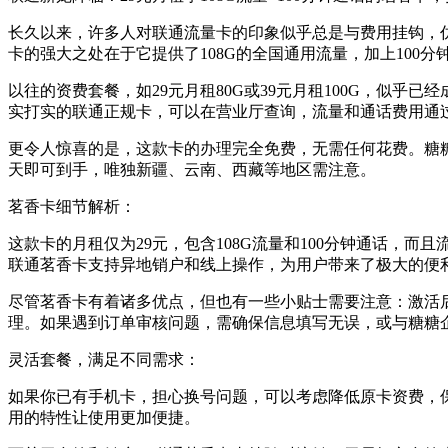
长久以来，许多人对联通流量卡的印象似乎总是与费用挂钩，
卡的强大之处在于它提供了108G的全国通用流量，加上100
以往的资费套餐，如29元月租80G或39元月租100G，似
实打实的联通正规卡，可以在营业厅查询，流量和通话费用通过
更令人惊喜的是，这款卡的办理完全免费，无需任何花费。糖
天即可到手，唯独新疆、云南、西藏等地区需注意。
茗香卡细节解析：
这款卡的月租仅为29元，包含108G流量和100分钟通话，
联通茗香卡支持异地销户和线上操作，为用户带来了极大的便
尽管茗香卡有着诸多优点，但也有一些小贴士需要注意：激活后
理。如果遇到订单审核问题，需确保信息填写无误，或与糖糖
灵活套餐，满足不同需求：
如果你已有手机卡，担心换号问题，可以考虑降低原卡资费，
用的特性让使用更加便捷。