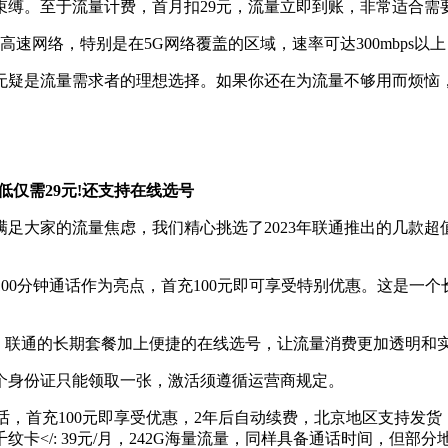
束缚。至于流量计费，首月扣29元，流量立即到账，非常适合需
高速网络，特别是在5G网络覆盖的区域，速率可达300mbps以
无疑是流量需求者的理想选择。如果你还在为流量不够用而烦恼
最低仅需29元!还支持在线选号
足大家的流量焦虑，我们精心挑选了2023年联通推出的几款
量和100分钟通话作为亮点，首充100元即可享受特别优惠。这是
，联通的长期套餐加上便捷的在线选号，让流量消费更加透明和
个身份证只能领取一张，激活须遵循运营商规定。
分钟通话，首充100元即享受优惠，2年后自动续费，北京地区支持发货，
卡</: 39元/月，242G海量流量，同样具备通话时间，但