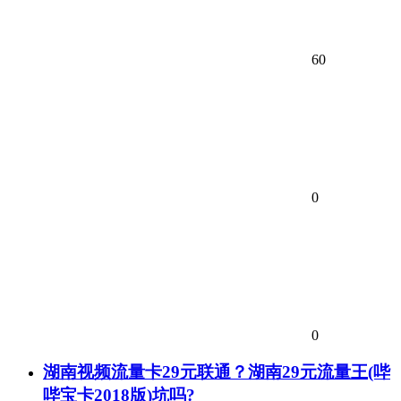
60
0
0
湖南视频流量卡29元联通？湖南29元流量王(哔
哔宝卡2018版)坑吗?