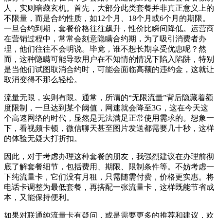
人，实则暗藏玄机。首先，大部分此类套餐并非真正意义上的
不限量，而是合约性质，如12个月、18个月或6个月的期限。
一旦合约到期，套餐价格往往飙升，性价比瞬间降低。运营商
在营销过程中，常常会刻意隐瞒合约期，为了吸引消费者办
理，他们往往不会明说。毕竟，谁不想长期享受优惠呢？然
而，这种隐瞒可能导致用户在不知情的情况下陷入陷阱，特别
是当他们试图取消合约时，可能会面临高额的违约金，这就让
取消变得不那么轻松。
流量无限，实则有限。通常，所谓的“无限流量”背后隐藏着额
度限制，一旦达到某个阈值，网速就会降至3G，这在今天这
个高速网络的时代，显然是无法满足正常使用需求的。想象一
下，看视频卡顿，微信聊天甚至图片发送都需要几十秒，这样
的体验无疑大打折扣。
因此，对于考虑办理这种套餐的朋友，我强烈建议在办理前彻
底了解套餐细节，包括费用、期限、限制条件等。不妨考虑一
下纯流量卡，它们没有月租，只需随需付费，价格更实惠。将
电话卡调整为最低套餐，再搭配一张流量卡，这样既能节省成
本，又能保持便利。
如果对联通纯流量卡有疑问，或是需要更多的推荐和建议，欢