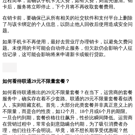
过程简单，需确认手机卡无欠费，如有欠费，则需先缴清。销
卡后，服务将立即停止，下个月将不再收取套餐费用。
在销卡前，要确保已从所有相关的社交软件和支付平台上删除
了与该卡绑定的个人信息，以防止他人回收后使用造成安全问
题。
如果手机卡不再使用，最好去营业厅办理销卡，以避免欠费问
题。未使用的卡可能会自动停止服务，但欠款仍会影响个人征
信记录，这可能会影响将来申请新卡或银行贷款。
如何看待联通29元不限量套餐？
如何看待联通推出的29元不限量套餐？在当下，运营商的套餐
服务中，确实存在着不少套路。联通的29元不限量套餐看似诱
人，实则暗藏玄机。首先，大部分此类套餐并非真正意义上的
不限量，而是合约性质，如12个月、18个月或6个月的期限。
一旦合约到期，套餐价格往往飙升，性价比瞬间降低。运营商
在营销过程中，常常会刻意隐瞒合约期，为了吸引消费者办
理，他们往往不会明说。毕竟，谁不想长期享受优惠呢？然