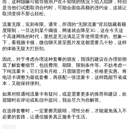
而，这种隐瞒可能导致用户在不知情的情况下陷入陷阱，特别
是当他们试图取消合约时，可能会面临高额的违约金，这就让
取消变得不那么轻松。
流量无限，实则有限。通常，所谓的“无限流量”背后隐藏着额
度限制，一旦达到某个阈值，网速就会降至3G，这在今天这
个高速网络的时代，显然是无法满足正常使用需求的。想象一
下，看视频卡顿，微信聊天甚至图片发送都需要几十秒，这样
的体验无疑大打折扣。
因此，对于考虑办理这种套餐的朋友，我强烈建议在办理前彻
底了解套餐细节，包括费用、期限、限制条件等。不妨考虑一
下纯流量卡，它们没有月租，只需随需付费，价格更实惠。将
电话卡调整为最低套餐，再搭配一张流量卡，这样既能节省成
本，又能保持便利。
如果对联通纯流量卡有疑问，或是需要更多的推荐和建议，欢
迎随时在评论或私信中提问，我会尽力为你解答。
在选择套餐时，一定要擦亮眼睛，理性分析，才能避免落入不
必要的套路，让通信服务真正服务于生活。