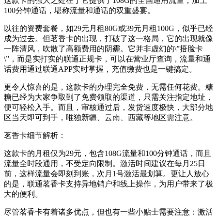
这款卡的强大之处在于它提供了108G的全国通用流量，加上
100分钟通话，堪称流量和通话的双重盛宴。
以往的资费套餐，如29元月租80G或39元月租100G，似乎已经
成为过去。但茗香卡的出现，打破了这一格局，它的出现就像
一阵清风，吹散了高额费用的阴霾。它并非虚幻的\”捂脸卡
\”，而是实打实的联通正规卡，可以在营业厅查询，流量和通
话费用通过联通APP实时掌握，充值缴费也是一键搞定。
更令人惊喜的是，这款卡的办理完全免费，无需任何花费。糖
糖已经为大家争取到了免费领取的渠道，只需关注指定地址，
便可轻松入手。而且，审核通过后，发货速度极快，大部分地
区当天即可到手，唯独新疆、云南、西藏等地区需注意。
茗香卡细节解析：
这款卡的月租仅为29元，包含108G流量和100分钟通话，而且
流量全时段通用，不受定向限制。激活时间建议在每月25日
前，这样流量会即刻到账，次月1号激活最划算。更让人放心
的是，联通茗香卡支持异地销户和线上操作，为用户带来了极
大的便利。
尽管茗香卡有着诸多优点，但也有一些小贴士需要注意：激活