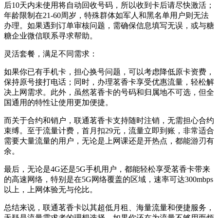
后10天内未使用将自动回收号码，所以收到卡后请尽快激活；
年龄限制在21-60周岁，特殊群体如军人和黑名单用户则无法
办理。如果遇到订单审核问题，需确保信息填写无误，或与糖
糖企业微信联系寻求帮助。
灵活套餐，满足不同需求：
如果你已有手机卡，担心换号问题，可以考虑降低原卡资费，
保持原号接打电话；同时，办理茗香卡享受优惠流量，轻松解
决上网需求。此外，虽然茗香卡的号码和归属地不可选，但全
国通用的特性让使用更加便捷。
而关于合约和销户，联通茗香卡支持随时注销，无需担心合约
束缚。至于流量计费，首月扣29元，流量立即到账，非常适合
需要大量流量的用户，无论是上网课还是开热点，都能游刃有
余。
最后，无论是4G还是5G手机用户，都能轻松享受茗香卡带来
的高速网络，特别是在5G网络覆盖的区域，速率可达300mbps
以上，上网体验无与伦比。
总结来说，联通茗香卡以其超低月租、海量流量和便捷服务，
无疑是流量需求者的理想选择。如果你还在为流量不够用而烦