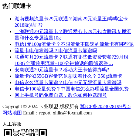
热门联通卡
湖南视频流量卡29元联通？湖南29元流量王(哔哔宝卡
2018版)坑吗?
上海联通29元流量卡？联通爱心卡29元包含腾讯专属流
量和什么专属流量10g
电信1元100g流量卡？不限流量不限速的流量卡有哪些呢
流量卡电信靠谱吗？电信流量卡靠谱吗
联通每月29元流量卡？联通有哪些低资费套餐?29月租
108G全部通用流量+100分钟通话的联通茗香…
安康联通29元流量卡？移动大王卡值得办吗?
流量卡的355GB容量究竟意味着什么？ 350g流量卡
电信永久流量卡靠谱？电信19元无限流量卡靠谱吗
电信卡100流量免费？中国电信怎么办理流量全国免费
网上手机号码免费自选，教你如何挑选靓号
Copyright © 2024 卡业联盟 版权所有
冀ICP备2023028199号-5
网站地图
Email：report_xhlks@foxmail.com
人工客服