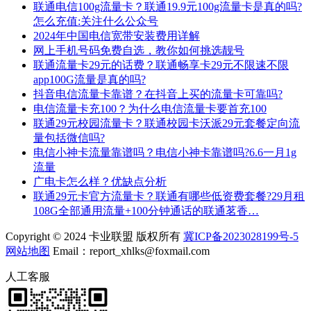
联通电信100g流量卡？联通19.9元100g流量卡是真的吗?
怎么充值:关注什么公众号
2024年中国电信宽带安装费用详解
网上手机号码免费自选，教你如何挑选靓号
联通流量卡29元的话费？联通畅享卡29元不限速不限
app100G流量是真的吗?
抖音电信流量卡靠谱？在抖音上买的流量卡可靠吗?
电信流量卡充100？为什么电信流量卡要首充100
联通29元校园流量卡？联通校园卡沃派29元套餐定向流
量包括微信吗?
电信小神卡流量靠谱吗？电信小神卡靠谱吗?6.6一月1g
流量
广电卡怎么样？优缺点分析
联通29元卡官方流量卡？联通有哪些低资费套餐?29月租
108G全部通用流量+100分钟通话的联通茗香…
Copyright © 2024 卡业联盟 版权所有
冀ICP备2023028199号-5
网站地图
Email：report_xhlks@foxmail.com
人工客服