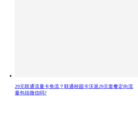
29元联通流量卡免流？联通校园卡沃派29元套餐定向流
量包括微信吗?