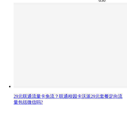
630
29元联通流量卡免流？联通校园卡沃派29元套餐定向流
量包括微信吗?