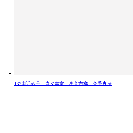
137电话靓号：含义丰富，寓意吉祥，备受青睐