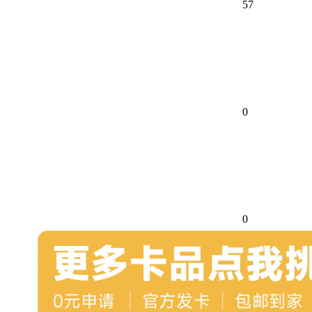
57
0
0