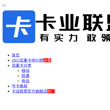
首页
2025流量卡排行榜
必看
流量卡分类
移动
联通
电信
号卡教程
卡业联盟官方旗舰店
热门