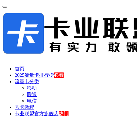
首页
2025流量卡排行榜
必看
流量卡分类
移动
联通
电信
号卡教程
卡业联盟官方旗舰店
热门