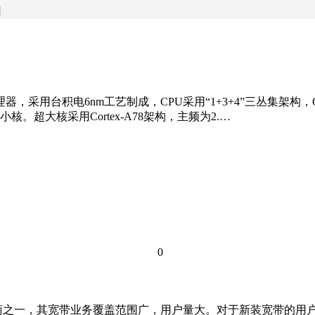
日
采用台积电6nm工艺制成，CPU采用“1+3+4”三丛集架构，GPU采用
核。超大核采用Cortex-A78架构，主频为2.…
0
营商之一，其宽带业务覆盖范围广，用户量大。对于新装宽带的用户