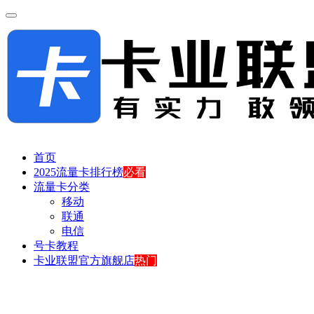
首页
2025流量卡排行榜
必看
流量卡分类
移动
联通
电信
号卡教程
卡业联盟官方旗舰店
热门