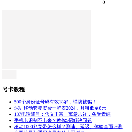
0
号卡教程
500个身份证号码有效18岁，谨防被骗！
深圳移动套餐资费一览表2024，月租低至8元
137电话靓号：含义丰富，寓意吉祥，备受青睐
手机卡识别不出来？教你5招解决问题
移动1000兆宽带怎么样？测速、延迟、体验全面评测