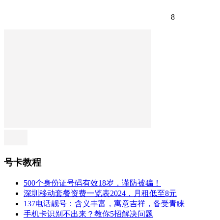
8
号卡教程
500个身份证号码有效18岁，谨防被骗！
深圳移动套餐资费一览表2024，月租低至8元
137电话靓号：含义丰富，寓意吉祥，备受青睐
手机卡识别不出来？教你5招解决问题