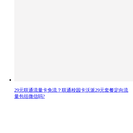
29元联通流量卡免流？联通校园卡沃派29元套餐定向流
量包括微信吗?