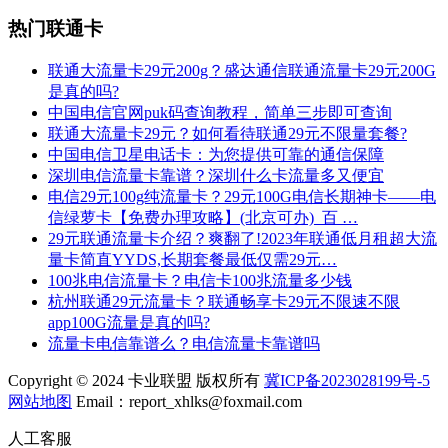
热门联通卡
联通大流量卡29元200g？盛达通信联通流量卡29元200G
是真的吗?
中国电信官网puk码查询教程，简单三步即可查询
联通大流量卡29元？如何看待联通29元不限量套餐?
中国电信卫星电话卡：为您提供可靠的通信保障
深圳电信流量卡靠谱？深圳什么卡流量多又便宜
电信29元100g纯流量卡？29元100G电信长期神卡——电
信绿萝卡【免费办理攻略】(北京可办)_百 …
29元联通流量卡介绍？爽翻了!2023年联通低月租超大流
量卡简直YYDS,长期套餐最低仅需29元…
100兆电信流量卡？电信卡100兆流量多少钱
杭州联通29元流量卡？联通畅享卡29元不限速不限
app100G流量是真的吗?
流量卡电信靠谱么？电信流量卡靠谱吗
Copyright © 2024 卡业联盟 版权所有
冀ICP备2023028199号-5
网站地图
Email：report_xhlks@foxmail.com
人工客服