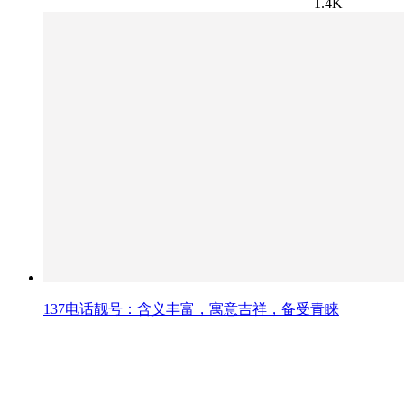
1.4K
137电话靓号：含义丰富，寓意吉祥，备受青睐