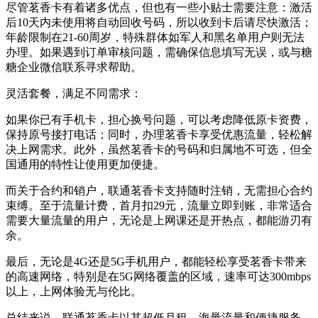
尽管茗香卡有着诸多优点，但也有一些小贴士需要注意：激活
后10天内未使用将自动回收号码，所以收到卡后请尽快激活；
年龄限制在21-60周岁，特殊群体如军人和黑名单用户则无法
办理。如果遇到订单审核问题，需确保信息填写无误，或与糖
糖企业微信联系寻求帮助。
灵活套餐，满足不同需求：
如果你已有手机卡，担心换号问题，可以考虑降低原卡资费，
保持原号接打电话；同时，办理茗香卡享受优惠流量，轻松解
决上网需求。此外，虽然茗香卡的号码和归属地不可选，但全
国通用的特性让使用更加便捷。
而关于合约和销户，联通茗香卡支持随时注销，无需担心合约
束缚。至于流量计费，首月扣29元，流量立即到账，非常适合
需要大量流量的用户，无论是上网课还是开热点，都能游刃有
余。
最后，无论是4G还是5G手机用户，都能轻松享受茗香卡带来
的高速网络，特别是在5G网络覆盖的区域，速率可达300mbps
以上，上网体验无与伦比。
总结来说，联通茗香卡以其超低月租、海量流量和便捷服务，