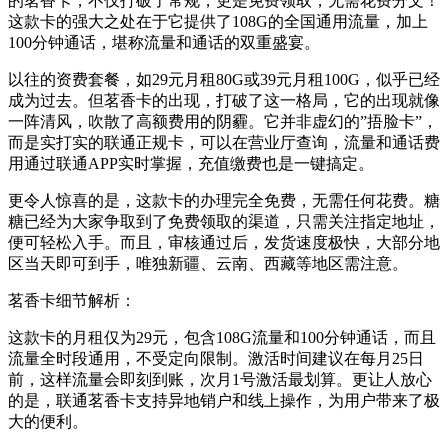
的茗香卡，不仅打破了常规，更是免费领取，无需花费分文！
这款卡的强大之处在于它提供了108G的全国通用流量，加上
100分钟通话，堪称流量和通话的双重盛宴。
以往的资费套餐，如29元月租80G或39元月租100G，似乎已经
成为过去。但茗香卡的出现，打破了这一格局，它的出现就像
一阵清风，吹散了高额费用的阴霾。它并非虚幻的”捂脸卡”，
而是实打实的联通正规卡，可以在营业厅查询，流量和通话费
用通过联通APP实时掌握，充值缴费也是一键搞定。
更令人惊喜的是，这款卡的办理完全免费，无需任何花费。糖
糖已经为大家争取到了免费领取的渠道，只需关注指定地址，
便可轻松入手。而且，审核通过后，发货速度极快，大部分地
区当天即可到手，唯独新疆、云南、西藏等地区需注意。
茗香卡细节解析：
这款卡的月租仅为29元，包含108G流量和100分钟通话，而且
流量全时段通用，不受定向限制。激活时间建议在每月25日
前，这样流量会即刻到账，次月1号激活最划算。更让人放心
的是，联通茗香卡支持异地销户和线上操作，为用户带来了极
大的便利。