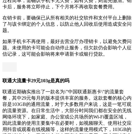
过程简单，需确认手机卡无欠费，如有欠费，则需先缴清。销
卡后，服务将立即停止，下个月将不再收取套餐费用。
在销卡前，要确保已从所有相关的社交软件和支付平台上删除
了与该卡绑定的个人信息，以防止他人回收后使用造成安全问
题。
如果手机卡不再使用，最好去营业厅办理销卡，以避免欠费问
题。未使用的卡可能会自动停止服务，但欠款仍会影响个人征
信记录，这可能会影响将来申请新卡或银行贷款。
联通大流量卡29元103g是真的吗
联通近期确实推出了一款名为\”中国联通新惠卡\”的流量套
餐，其中29元每月的版本提供丰富的服务。这款套餐的核心内
容是103GB的通用流量，对于大多数用户来说，这是一笔可观
的流量资源。在日常生活中，大部分时间我们都在安全的无线
网络环境下，如家庭、办公室或公共场所的Wi-Fi覆盖区域，
因此流量的使用主要集中在必要时，如视频聊天、使用社交应
用抖音或观看在线视频等，这样的流量使用模式下，103GB的