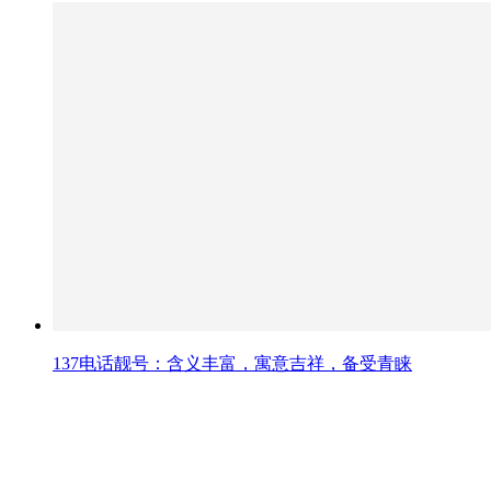
137电话靓号：含义丰富，寓意吉祥，备受青睐