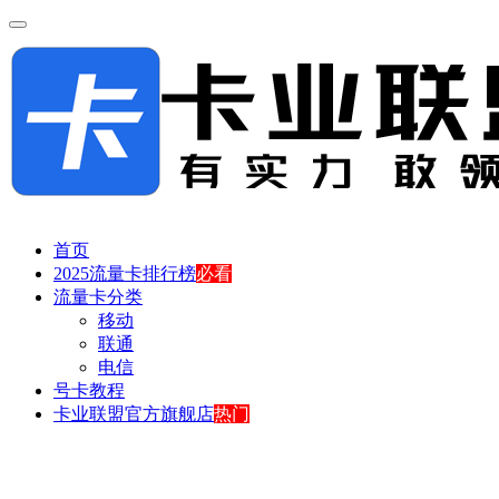
首页
2025流量卡排行榜
必看
流量卡分类
移动
联通
电信
号卡教程
卡业联盟官方旗舰店
热门