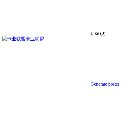
Like
(0)
卡业联盟
Generate poster