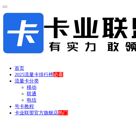
首页
2025流量卡排行榜
必看
流量卡分类
移动
联通
电信
号卡教程
卡业联盟官方旗舰店
热门