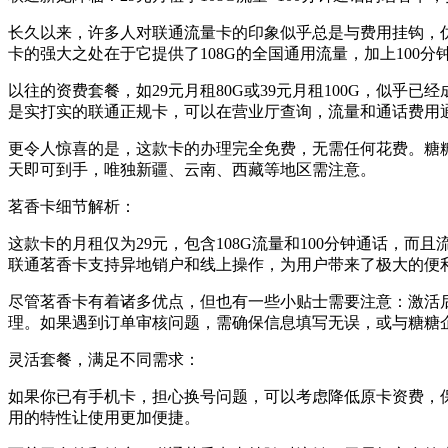
长久以来，许多人对联通流量卡的印象似乎总是与费用挂钩，
卡的强大之处在于它提供了108G的全国通用流量，加上100
以往的资费套餐，如29元月租80G或39元月租100G，似乎
是实打实的联通正规卡，可以在营业厅查询，流量和通话费用通
更令人惊喜的是，这款卡的办理完全免费，无需任何花费。糖
天即可到手，唯独新疆、云南、西藏等地区需注意。
茗香卡细节解析：
这款卡的月租仅为29元，包含108G流量和100分钟通话，
联通茗香卡支持异地销户和线上操作，为用户带来了极大的便
尽管茗香卡有着诸多优点，但也有一些小贴士需要注意：激活后
理。如果遇到订单审核问题，需确保信息填写无误，或与糖糖
灵活套餐，满足不同需求：
如果你已有手机卡，担心换号问题，可以考虑降低原卡资费，
用的特性让使用更加便捷。