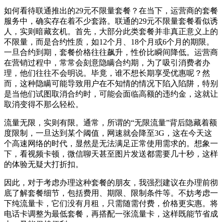
如何看待联通推出的29元不限量套餐？在当下，运营商的套餐
服务中，确实存在着不少套路。联通的29元不限量套餐看似诱
人，实则暗藏玄机。首先，大部分此类套餐并非真正意义上的
不限量，而是合约性质，如12个月、18个月或6个月的期限。
一旦合约到期，套餐价格往往飙升，性价比瞬间降低。运营商
在营销过程中，常常会刻意隐瞒合约期，为了吸引消费者办
理，他们往往不会明说。毕竟，谁不想长期享受优惠呢？然
而，这种隐瞒可能导致用户在不知情的情况下陷入陷阱，特别
是当他们试图取消合约时，可能会面临高额的违约金，这就让
取消变得不那么轻松。
流量无限，实则有限。通常，所谓的“无限流量”背后隐藏着额
度限制，一旦达到某个阈值，网速就会降至3G，这在今天这
个高速网络的时代，显然是无法满足正常使用需求的。想象一
下，看视频卡顿，微信聊天甚至图片发送都需要几十秒，这样
的体验无疑大打折扣。
因此，对于考虑办理这种套餐的朋友，我强烈建议在办理前彻
底了解套餐细节，包括费用、期限、限制条件等。不妨考虑一
下纯流量卡，它们没有月租，只需随需付费，价格更实惠。将
电话卡调整为最低套餐，再搭配一张流量卡，这样既能节省成