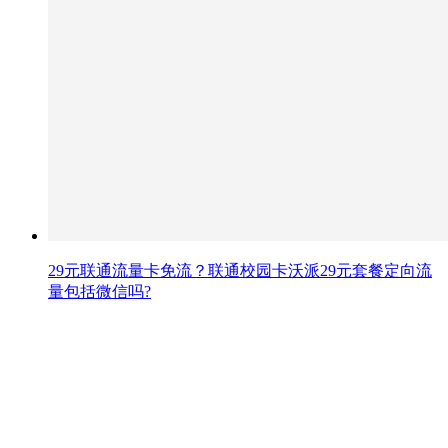
29元联通流量卡免流？联通校园卡沃派29元套餐定向流
量包括微信吗?