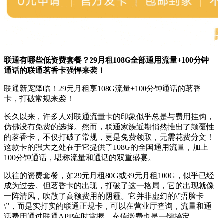
联通有哪些低资费套餐？29月租108G全部通用流量+100分钟
通话的联通茗香卡强悍来袭！
联通新宠降临！29元月租享108G流量+100分钟通话的茗香
卡，打破常规来袭！
长久以来，许多人对联通流量卡的印象似乎总是与费用挂钩，
仿佛没有免费的选择。然而，联通家族近期悄然推出了颠覆性
的茗香卡，不仅打破了常规，更是免费领取，无需花费分文！
这款卡的强大之处在于它提供了108G的全国通用流量，加上
100分钟通话，堪称流量和通话的双重盛宴。
以往的资费套餐，如29元月租80G或39元月租100G，似乎已经
成为过去。但茗香卡的出现，打破了这一格局，它的出现就像
一阵清风，吹散了高额费用的阴霾。它并非虚幻的\”捂脸卡
\”，而是实打实的联通正规卡，可以在营业厅查询，流量和通
话费用通过联通APP实时掌握，充值缴费也是一键搞定。