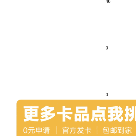
48
0
0