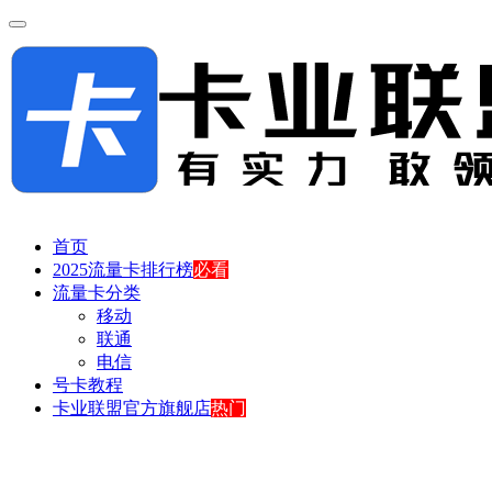
首页
2025流量卡排行榜
必看
流量卡分类
移动
联通
电信
号卡教程
卡业联盟官方旗舰店
热门