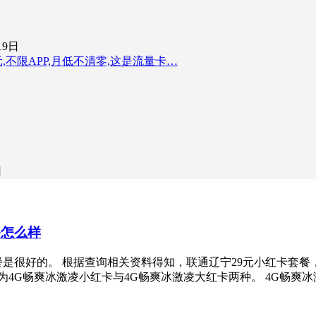
19日
元,不限APP,月低不清零,这是流量卡…
日
餐怎么样
餐是很好的。 根据查询相关资料得知，联通辽宁29元小红卡套餐，
为4G畅爽冰激凌小红卡与4G畅爽冰激凌大红卡两种。 4G畅爽