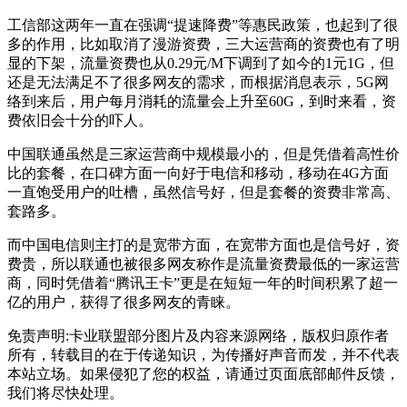
工信部这两年一直在强调“提速降费”等惠民政策，也起到了很
多的作用，比如取消了漫游资费，三大运营商的资费也有了明
显的下架，流量资费也从0.29元/M下调到了如今的1元1G，但
还是无法满足不了很多网友的需求，而根据消息表示，5G网
络到来后，用户每月消耗的流量会上升至60G，到时来看，资
费依旧会十分的吓人。
中国联通虽然是三家运营商中规模最小的，但是凭借着高性价
比的套餐，在口碑方面一向好于电信和移动，移动在4G方面
一直饱受用户的吐槽，虽然信号好，但是套餐的资费非常高、
套路多。
而中国电信则主打的是宽带方面，在宽带方面也是信号好，资
费贵，所以联通也被很多网友称作是流量资费最低的一家运营
商，同时凭借着“腾讯王卡”更是在短短一年的时间积累了超一
亿的用户，获得了很多网友的青睐。
免责声明:卡业联盟部分图片及内容来源网络，版权归原作者
所有，转载目的在于传递知识，为传播好声音而发，并不代表
本站立场。如果侵犯了您的权益，请通过页面底部邮件反馈，
我们将尽快处理。