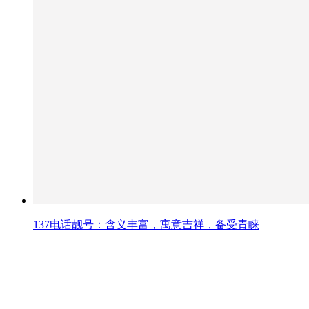
137电话靓号：含义丰富，寓意吉祥，备受青睐