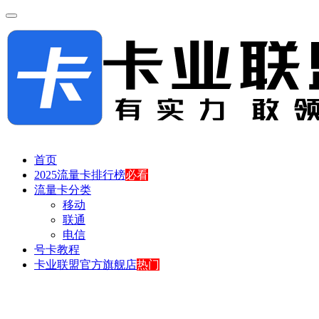
首页
2025流量卡排行榜
必看
流量卡分类
移动
联通
电信
号卡教程
卡业联盟官方旗舰店
热门