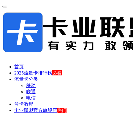
首页
2025流量卡排行榜
必看
流量卡分类
移动
联通
电信
号卡教程
卡业联盟官方旗舰店
热门