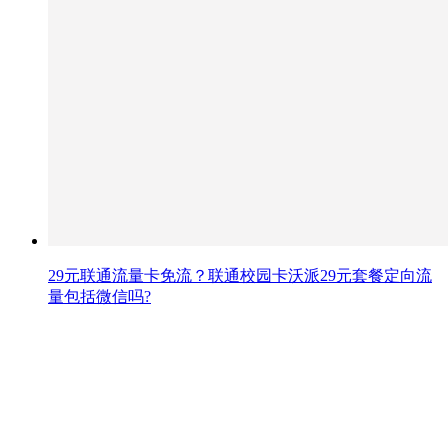
29元联通流量卡免流？联通校园卡沃派29元套餐定向流
量包括微信吗?