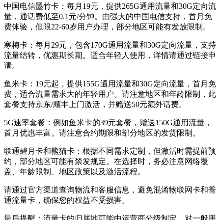
中国电信墨竹卡：每月19元，提供265G通用流量和30G定向流
量，通话费低至0.1元/分钟。由强大的中国电信支持，首月免
费体验，但限22-60岁用户办理，部分地区可能有发放限制。
寒梅卡：每月29元，包含170G通用流量和30G定向流量，支持
流量结转，优惠期长期。适合年轻人使用，详情请通过链接申
请。
鱼米卡：19元起，提供155G通用流量和30G定向流量，首月免
费，适合流量需求大的年轻用户。请注意地区和年龄限制，此
套餐支持京东/顺丰上门激活，并赠送50元额外话费。
5G速率套餐：例如鱼米卡的39元套餐，赠送150G通用流量，
首月优惠丰富。请注意合约期限和部分地区的发货限制。
联通碧月卡和熊猫卡：根据不同需求定制，但激活时需提前预
约，部分地区可能有禁发规定。在选择时，务必注意网络覆
盖、年龄限制、地区政策以及激活流程。
请通过官方渠道查询物流和客服信息，避免混淆物联网卡和普
通流量卡，确保您的权益不受损害。
最后提醒：流量卡的归属地可能由运营商分级制定，对一般用