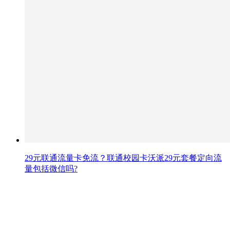
29元联通流量卡免流？联通校园卡沃派29元套餐定向流
量包括微信吗?