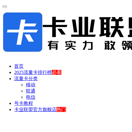
首页
2025流量卡排行榜
必看
流量卡分类
移动
联通
电信
号卡教程
卡业联盟官方旗舰店
热门