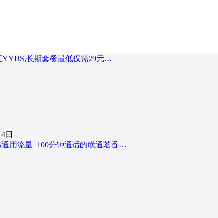
直YYDS,长期套餐最低仅需29元…
14日
部通用流量+100分钟通话的联通茗香…