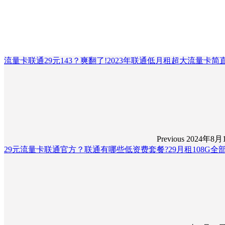
流量卡联通29元143？爽翻了!2023年联通低月租超大流量卡简
Previous
2024年8月
29元流量卡联通官方？联通有哪些低资费套餐?29月租108G全