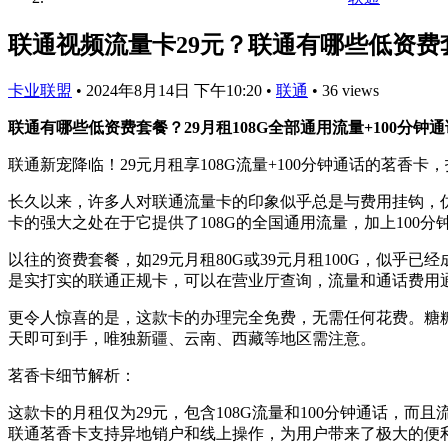
联通视频流量卡29元？联通有哪些低资费套
卡业联盟
•
2024年8月14日 下午10:20
•
联通
•
36 views
联通有哪些低资费套餐？29月租108G全部通用流量+100分
联通新宠降临！29元月租享108G流量+100分钟通话的茗香卡
长久以来，许多人对联通流量卡的印象似乎总是与费用挂钩，
卡的强大之处在于它提供了108G的全国通用流量，加上100
以往的资费套餐，如29元月租80G或39元月租100G，似乎
是实打实的联通正规卡，可以在营业厅查询，流量和通话费用通
更令人惊喜的是，这款卡的办理完全免费，无需任何花费。糖
天即可到手，唯独新疆、云南、西藏等地区需注意。
茗香卡细节解析：
这款卡的月租仅为29元，包含108G流量和100分钟通话，
联通茗香卡支持异地销户和线上操作，为用户带来了极大的便