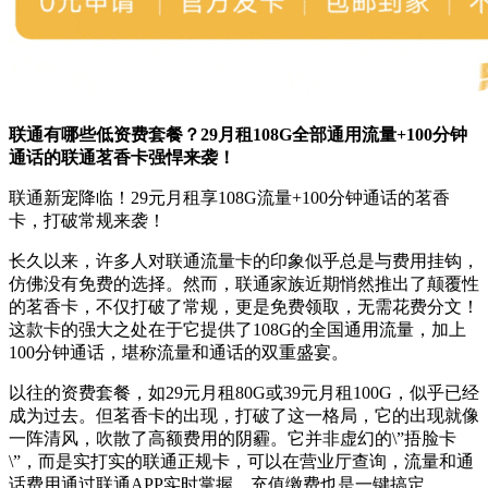
联通有哪些低资费套餐？29月租108G全部通用流量+100分钟
通话的联通茗香卡强悍来袭！
联通新宠降临！29元月租享108G流量+100分钟通话的茗香
卡，打破常规来袭！
长久以来，许多人对联通流量卡的印象似乎总是与费用挂钩，
仿佛没有免费的选择。然而，联通家族近期悄然推出了颠覆性
的茗香卡，不仅打破了常规，更是免费领取，无需花费分文！
这款卡的强大之处在于它提供了108G的全国通用流量，加上
100分钟通话，堪称流量和通话的双重盛宴。
以往的资费套餐，如29元月租80G或39元月租100G，似乎已经
成为过去。但茗香卡的出现，打破了这一格局，它的出现就像
一阵清风，吹散了高额费用的阴霾。它并非虚幻的\”捂脸卡
\”，而是实打实的联通正规卡，可以在营业厅查询，流量和通
话费用通过联通APP实时掌握，充值缴费也是一键搞定。