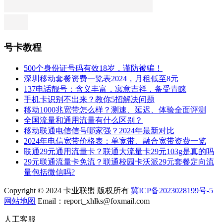
号卡教程
500个身份证号码有效18岁，谨防被骗！
深圳移动套餐资费一览表2024，月租低至8元
137电话靓号：含义丰富，寓意吉祥，备受青睐
手机卡识别不出来？教你5招解决问题
移动1000兆宽带怎么样？测速、延迟、体验全面评测
全国流量和通用流量有什么区别？
移动联通电信信号哪家强？2024年最新对比
2024年电信宽带价格表：单宽带、融合宽带资费一览
联通29元通用流量卡？联通大流量卡29元103g是真的吗
29元联通流量卡免流？联通校园卡沃派29元套餐定向流
量包括微信吗?
Copyright © 2024 卡业联盟 版权所有
冀ICP备2023028199号-5
网站地图
Email：report_xhlks@foxmail.com
人工客服